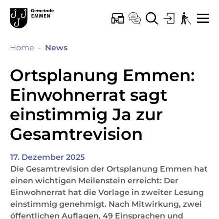
Kopfzeile
Hauptinhalt
Hauptnavigation
zur Startseite
Direkt zur Hauptnavigation
Direkt zum Inhalt
Direkt zur Suche
Direkt zum Stichwortverzeichnis
Emmen
ONLINE-SCHALTER
KONTAKT
SUCHE
LOGIN
BARRIEREF
ME
(ausgewählt)
Home
News
Ortsplanung Emmen:
Einwohnerrat sagt
einstimmig Ja zur
Gesamtrevision
17. Dezember 2025
Die Gesamtrevision der Ortsplanung Emmen hat
einen wichtigen Meilenstein erreicht: Der
Einwohnerrat hat die Vorlage in zweiter Lesung
einstimmig genehmigt. Nach Mitwirkung, zwei
öffentlichen Auflagen, 49 Einsprachen und