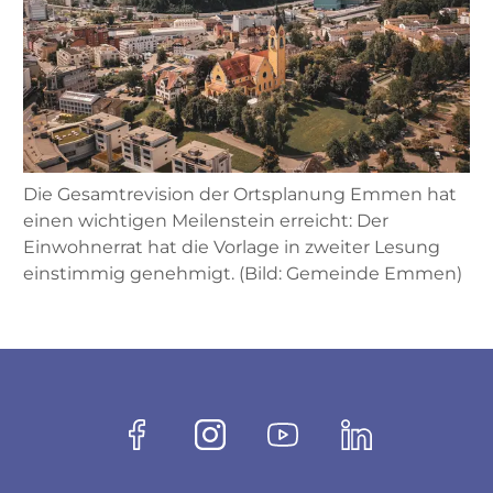
Die Gesamtrevision der Ortsplanung Emmen hat
einen wichtigen Meilenstein erreicht: Der
Einwohnerrat hat die Vorlage in zweiter Lesung
einstimmig genehmigt. (Bild: Gemeinde Emmen)
Fussbereich
Socials
Facebook
Instagram
Youtube
Linkedin