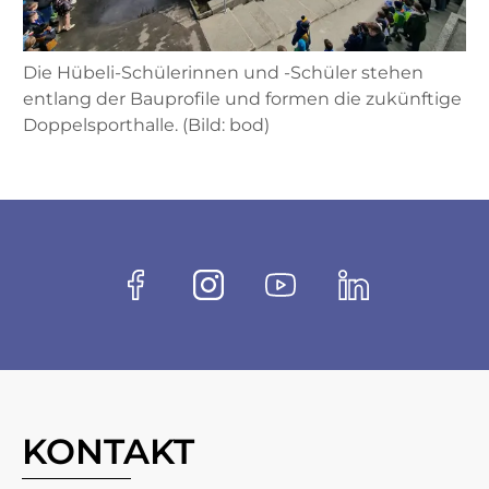
Die Hübeli-Schülerinnen und -Schüler stehen
entlang der Bauprofile und formen die zukünftige
Doppelsporthalle. (Bild: bod)
Fussbereich
Socials
Facebook
Instagram
Youtube
Linkedin
KONTAKT