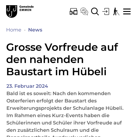
Kopfzeile
Hauptinhalt
Hauptnavigation
zur Startseite
Direkt zur Hauptnavigation
Direkt zum Inhalt
Direkt zur Suche
Direkt zum Stichwortverzeichnis
Emmen
ONLINE-SCHALTER
KONTAKT
SUCHE
LOGIN
BARRIEREF
ME
(ausgewählt)
Home
News
Grosse Vorfreude auf
den nahenden
Baustart im Hübeli
23. Februar 2024
Bald ist es soweit: Nach den kommenden
Osterferien erfolgt der Baustart des
Erweiterungsprojekts der Schulanlage Hübeli.
Im Rahmen eines Kurz-Events haben die
Schülerinnen und Schüler ihrer Vorfreude auf
den zusätzlichen Schulraum und die