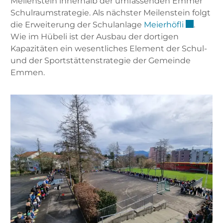
Meilenstein innerhalb der umfassenden Emmer
Schulraumstrategie. Als nächster Meilenstein folgt
Externer 
die Erweiterung der Schulanlage
Meierhöfli
.
Wie im Hübeli ist der Ausbau der dortigen
Kapazitäten ein wesentliches Element der Schul-
und der Sportstättenstrategie der Gemeinde
Emmen.