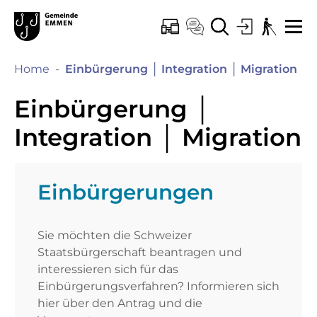
Kopfzeile
Hauptinhalt
Hauptnavigation
zur Startseite
Direkt zur Hauptnavigation
Direkt zum Inhalt
Direkt zur Suche
Direkt zum Stichwortverzeichnis
Emmen
ONLINE-SCHALTER
KONTAKT
SUCHE
LOGIN
BARRIEREF
ME
(au
Home
Einbürgerung │ Integration │ Migration
Einbürgerung │
Integration │ Migration
Einbürgerungen
Sie möchten die Schweizer
Staatsbürgerschaft beantragen und
interessieren sich für das
Einbürgerungsverfahren? Informieren sich
hier über den Antrag und die