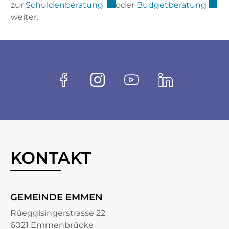
Externer Link wird in einem n
Exter
zur
Schuldenberatung
oder
Budgetberatung
weiter.
Fussbereich
Socials
Facebook
Instagram
Youtube
Linkedin
KONTAKT
GEMEINDE EMMEN
Rüeggisingerstrasse 22
6021 Emmenbrücke