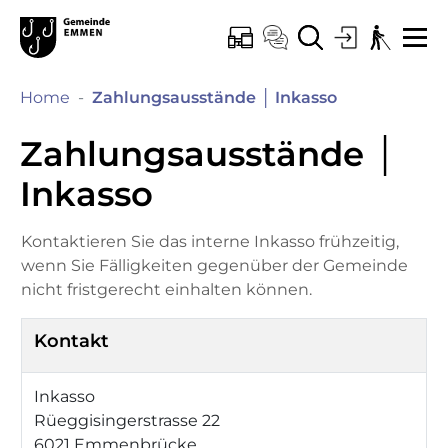
Kopfzeile
Hauptinhalt
Hauptnavigation
zur Startseite
Direkt zur Hauptnavigation
Direkt zum Inhalt
Direkt zur Suche
Direkt zum Stichwortverzeichnis
Emmen
ONLINE-SCHALTER
KONTAKT
SUCHE
LOGIN
BARRIEREF
ME
(ausgewählt)
Home
Zahlungsausstände │ Inkasso
Zahlungsausstände │
Inkasso
Kontaktieren Sie das interne Inkasso frühzeitig,
wenn Sie Fälligkeiten gegenüber der Gemeinde
nicht fristgerecht einhalten können.
Kontakt
Inkasso
Rüeggisingerstrasse 22
6021 Emmenbrücke