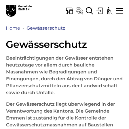
Kopfzeile
Hauptinhalt
Hauptnavigation
zur Startseite
Direkt zur Hauptnavigation
Direkt zum Inhalt
Direkt zur Suche
Direkt zum Stichwortverzeichnis
Emmen
ONLINE-SCHALTER
KONTAKT
SUCHE
LOGIN
BARRIEREF
ME
(ausgewählt)
Home
Gewässerschutz
Gewässerschutz
Beeinträchtigungen der Gewässer entstehen
heutzutage vor allem durch bauliche
Massnahmen wie Begradigungen und
Einengungen, durch den Abtrag von Dünger und
Pflanzenschutzmitteln aus der Landwirtschaft
sowie durch Unfälle.
Der Gewässerschutz liegt überwiegend in der
Verantwortung des Kantons. Die Gemeinde
Emmen ist zuständig für die Kontrolle der
Gewässerschutzmassnahmen auf Baustellen