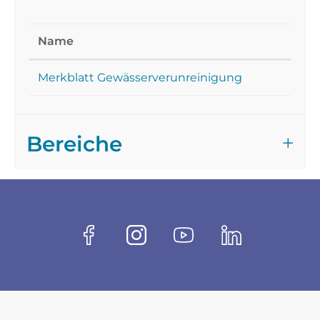
Name
Merkblatt Gewässerverunreinigung
Bereiche
Fussbereich
Socials
Facebook
Instagram
Youtube
Linkedin