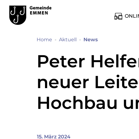
Kopfzeile
Hauptinhalt
zur Startseite
Direkt zur Hauptnavigation
Direkt zum Inhalt
Direkt zur Suche
Direkt zum Stichwortverzeichnis
Emmen
Hauptnavig
ONLI
(ausgewählt)
Home
Aktuell
News
Peter Helfe
neuer Leite
Hochbau u
15. März 2024