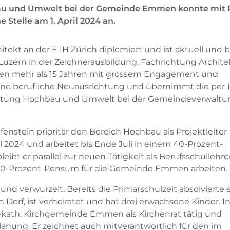
bau und Umwelt bei der Gemeinde Emmen konnte mit 
e Stelle am 1. April 2024 an.
hitekt an der ETH Zürich diplomiert und ist aktuell und b
 Luzern in der Zeichnerausbildung, Fachrichtung Archite
etzten mehr als 15 Jahren mit grossem Engagement und
ine berufliche Neuausrichtung und übernimmt die per 1
leitung Hochbau und Umwelt bei der Gemeindeverwaltu
fenstein prioritär den Bereich Hochbau als Projektleiter
il 2024 und arbeitet bis Ende Juli in einem 40-Prozent-
eibt er parallel zur neuen Tätigkeit als Berufsschullehre
 100-Prozent-Pensum für die Gemeinde Emmen arbeiten.
nd verwurzelt. Bereits die Primarschulzeit absolvierte 
Dorf, ist verheiratet und hat drei erwachsene Kinder. I
.-kath. Kirchgemeinde Emmen als Kirchenrat tätig und
lanung. Er zeichnet auch mitverantwortlich für den im