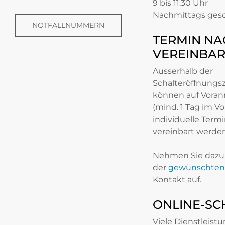
9 bis 11.30 Uhr
Nachmittags ges
NOTFALLNUMMERN
TERMIN NA
VEREINBA
Ausserhalb der
Schalteröffnungs
können auf Vora
(mind. 1 Tag im Vo
individuelle Term
vereinbart werden
Nehmen Sie dazu 
der
gewünschten 
Kontakt auf.
ONLINE-SC
Viele Dienstleist