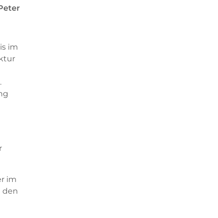
Peter
is im
ktur
.
ng
r
er im
n den