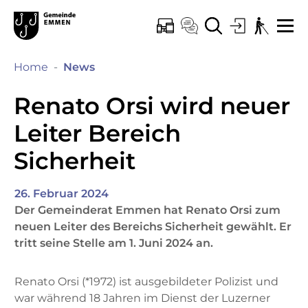
Kopfzeile
Hauptinhalt
Hauptnavigation
zur Startseite
Direkt zur Hauptnavigation
Direkt zum Inhalt
Direkt zur Suche
Direkt zum Stichwortverzeichnis
Emmen
ONLINE-SCHALTER
KONTAKT
SUCHE
LOGIN
BARRIEREF
ME
(ausgewählt)
Home
News
Renato Orsi wird neuer
Leiter Bereich
Sicherheit
26. Februar 2024
Der Gemeinderat Emmen hat Renato Orsi zum
neuen Leiter des Bereichs Sicherheit gewählt. Er
tritt seine Stelle am 1. Juni 2024 an.
Renato Orsi (*1972) ist ausgebildeter Polizist und
war während 18 Jahren im Dienst der Luzerner