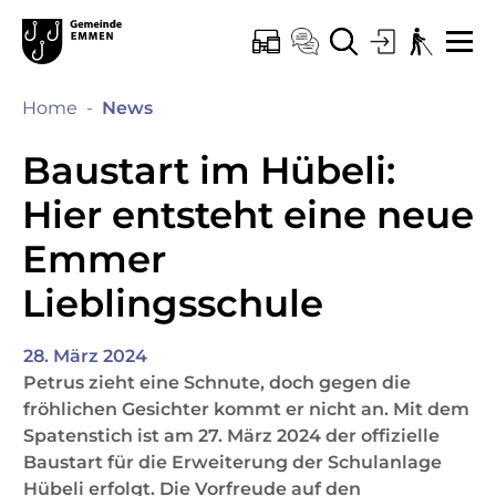
Kopfzeile
Hauptinhalt
Hauptnavigation
zur Startseite
Direkt zur Hauptnavigation
Direkt zum Inhalt
Direkt zur Suche
Direkt zum Stichwortverzeichnis
Emmen
ONLINE-SCHALTER
KONTAKT
SUCHE
LOGIN
BARRIEREF
ME
(ausgewählt)
Home
News
Baustart im Hübeli:
Hier entsteht eine neue
Emmer
Lieblingsschule
28. März 2024
Petrus zieht eine Schnute, doch gegen die
fröhlichen Gesichter kommt er nicht an. Mit dem
Spatenstich ist am 27. März 2024 der offizielle
Baustart für die Erweiterung der Schulanlage
Hübeli erfolgt. Die Vorfreude auf den