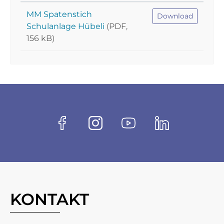
MM Spatenstich
Download
Schulanlage Hübeli
(PDF,
156 kB)
Fussbereich
Socials
Facebook
Instagram
Youtube
Linkedin
KONTAKT