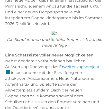
fürs neue Hübeli, das mit einem Ersatzbau für die
Primarschule, einem Anbau für die Tagesstruktur
und einer neuen Doppelsporthalle mit
integriertem Doppelkindergarten bis im Sommer
2026 Realität sein wird.
Die Schülerinnen und Schüler freuen sich auf die
neue Anlage.
Eine Schatzkiste voller neuer Möglichkeiten
Nebst der damit verbundenen baulichen
Exte
Aufwertung überzeugt das
Erweiterungsprojekt
insbesondere mit der Schaffung von
attraktiven Aussenräumen. Neue Naturräume,
Aufenthalts- und Spielorte sowie der
Allwetterplatz auf dem Dach der neuen
Doppelsporthalle kommen sowohl dem
Schulbetrieb als auch den Emmer Vereinen und
der Quartierbevölkerung zugute.