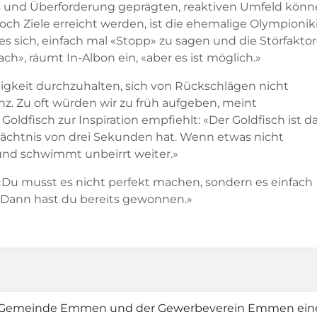
ess und Überforderung geprägten, reaktiven Umfeld kön
h Ziele erreicht werden, ist die ehemalige Olympionik
es sich, einfach mal «Stopp» zu sagen und die Störfakto
fach», räumt In-Albon ein, «aber es ist möglich.»
ähigkeit durchzuhalten, sich von Rückschlägen nicht
enz. Zu oft würden wir zu früh aufgeben, meint
oldfisch zur Inspiration empfiehlt: «Der Goldfisch ist d
Gedächtnis von drei Sekunden hat. Wenn etwas nicht
r und schwimmt unbeirrt weiter.»
. «Du musst es nicht perfekt machen, sondern es einfach
 «Dann hast du bereits gewonnen.»
e Gemeinde Emmen und der Gewerbeverein Emmen ein