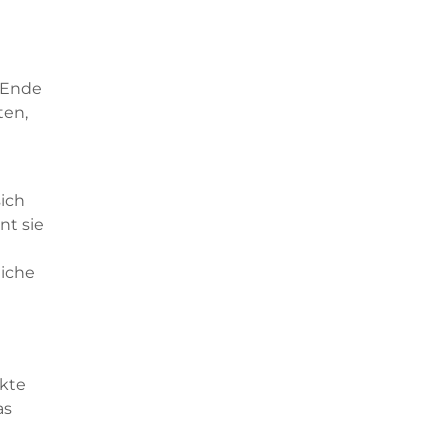
t Ende
ten,
sich
nt sie
eiche
ekte
as