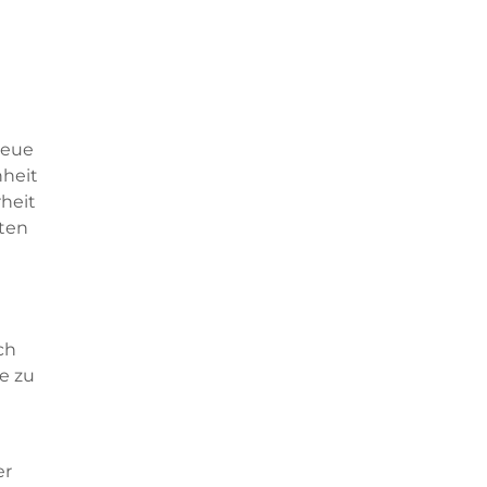
neue
nheit
heit
iten
ch
e zu
er