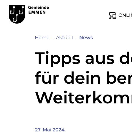
Kopfzeile
Hauptinhalt
zur Startseite
Direkt zur Hauptnavigation
Direkt zum Inhalt
Direkt zur Suche
Direkt zum Stichwortverzeichnis
Emmen
Hauptnavig
ONLI
(ausgewählt)
Home
Aktuell
News
Tipps aus 
für dein be
Weiterko
27. Mai 2024