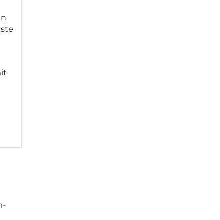
en
äste
it
n-