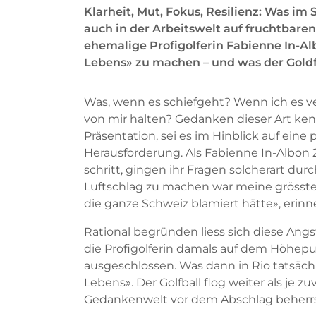
Klarheit, Mut, Fokus, Resilienz: Was im 
auch in der Arbeitswelt auf fruchtbar
ehemalige Profigolferin Fabienne In-Al
Lebens» zu machen – und was der Goldf
Was, wenn es schiefgeht? Wenn ich es v
von mir halten? Gedanken dieser Art kenn
Präsentation, sei es im Hinblick auf eine
Herausforderung. Als Fabienne In-Albon 
schritt, gingen ihr Fragen solcherart dur
Luftschlag zu machen war meine grösste 
die ganze Schweiz blamiert hätte», erinner
Rational begründen liess sich diese Ang
die Profigolferin damals auf dem Höhepunk
ausgeschlossen. Was dann in Rio tatsäch
Lebens». Der Golfball flog weiter als je z
Gedankenwelt vor dem Abschlag beherrsc