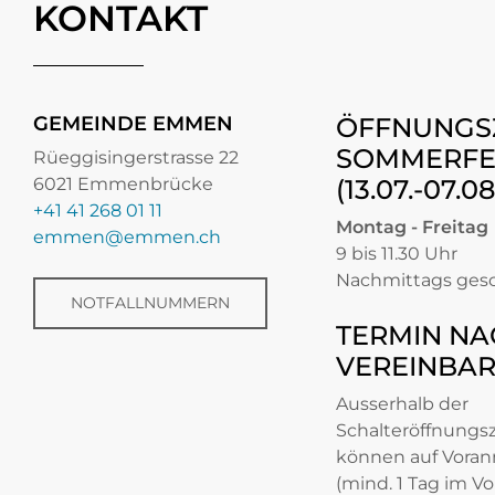
KONTAKT
GEMEINDE EMMEN
ÖFFNUNGS
SOMMERFE
Rüeggisingerstrasse 22
6021 Emmenbrücke
(13.07.-07.0
+41 41 268 01 11
Montag - Freitag
emmen@emmen.ch
9 bis 11.30 Uhr
Nachmittags ges
NOTFALLNUMMERN
TERMIN NA
VEREINBA
Ausserhalb der
Schalteröffnungs
können auf Vora
(mind. 1 Tag im Vo