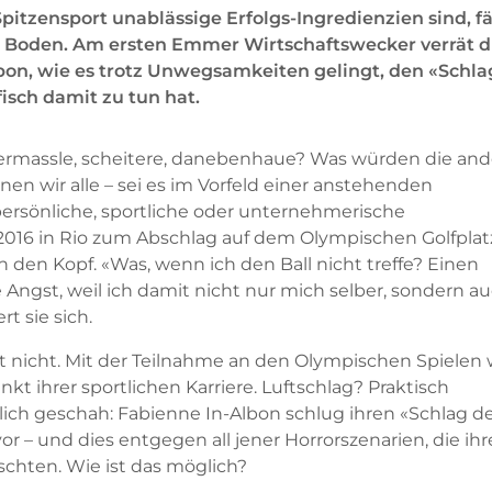
Spitzensport unablässige Erfolgs-Ingredienzien sind, fä
en Boden. Am ersten Emmer Wirtschaftswecker verrät d
bon, wie es trotz Unwegsamkeiten gelingt, den «Schla
isch damit zu tun hat.
ermassle, scheitere, danebenhaue? Was würden die an
en wir alle – sei es im Vorfeld einer anstehenden
 persönliche, sportliche oder unternehmerische
2016 in Rio zum Abschlag auf dem Olympischen Golfplat
ch den Kopf. «Was, wenn ich den Ball nicht treffe? Einen
Angst, weil ich damit nicht nur mich selber, sondern a
t sie sich.
st nicht. Mit der Teilnahme an den Olympischen Spielen 
t ihrer sportlichen Karriere. Luftschlag? Praktisch
lich geschah: Fabienne In-Albon schlug ihren «Schlag d
uvor – und dies entgegen all jener Horrorszenarien, die ihr
hten. Wie ist das möglich?