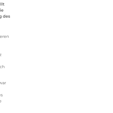
llt
ie
g des
deren
z
uch
war
es
e