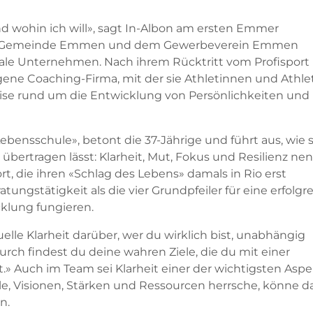
nd wohin ich will», sagt In-Albon am ersten Emmer
der Gemeinde Emmen und dem Gewerbeverein Emmen
okale Unternehmen. Nach ihrem Rücktritt vom Profispor
gene Coaching-Firma, mit der sie Athletinnen und Athle
tise rund um die Entwicklung von Persönlichkeiten und
ebensschule», betont die 37-Jährige und führt aus, wie 
übertragen lässt: Klarheit, Mut, Fokus und Resilienz nen
t, die ihren «Schlag des Lebens» damals in Rio erst
tungstätigkeit als die vier Grundpfeiler für eine erfolgr
klung fungieren.
uelle Klarheit darüber, wer du wirklich bist, unabhängig
urch findest du deine wahren Ziele, die du mit einer
t.» Auch im Team sei Klarheit einer der wichtigsten Asp
iele, Visionen, Stärken und Ressourcen herrsche, könne d
n.