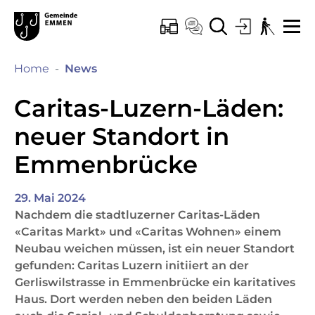
Kopfzeile
Hauptinhalt
Hauptnavigation
zur Startseite
Direkt zur Hauptnavigation
Direkt zum Inhalt
Direkt zur Suche
Direkt zum Stichwortverzeichnis
Emmen
ONLINE-SCHALTER
KONTAKT
SUCHE
LOGIN
BARRIEREF
ME
(ausgewählt)
Home
News
Caritas-Luzern-Läden:
neuer Standort in
Emmenbrücke
29. Mai 2024
Nachdem die stadtluzerner Caritas-Läden
«Caritas Markt» und «Caritas Wohnen» einem
Neubau weichen müssen, ist ein neuer Standort
gefunden: Caritas Luzern initiiert an der
Gerliswilstrasse in Emmenbrücke ein karitatives
Haus. Dort werden neben den beiden Läden