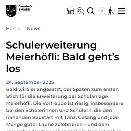
Kopfzeile
Hauptinhalt
Hauptnavigation
zur Startseite
Direkt zur Hauptnavigation
Direkt zum Inhalt
Direkt zur Suche
Direkt zum Stichwortverzeichnis
Emmen
ONLINE-SCHALTER
KONTAKT
SUCHE
LOGIN
BARRIEREF
ME
(ausgewählt)
Home
News
Schulerweiterung
Meierhöfli: Bald geht’s
los
24. September 2025
Bald wird er angesetzt, der Spaten zum ersten
Stich für die Erweiterung der Schulanlage
Meierhöfli. Die Vorfreude ist riesig, insbesondere
bei den Schülerinnen und Schülern, die den
nahenden Baustart mit Tanz, Gesang und jede
Menge guter Laune zelebrieren – und dem