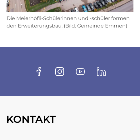
Die Meierhöfli-Schülerinnen und -schüler formen
den Erweiterungsbau. (Bild: Gemeinde Emmen)
Fussbereich
Socials
Facebook
Instagram
Youtube
Linkedin
KONTAKT