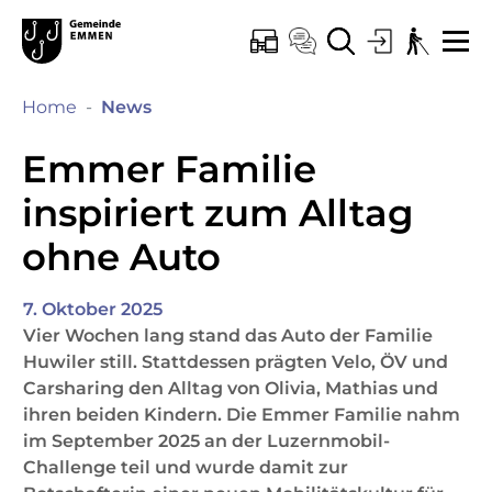
Kopfzeile
Hauptinhalt
Hauptnavigation
zur Startseite
Direkt zur Hauptnavigation
Direkt zum Inhalt
Direkt zur Suche
Direkt zum Stichwortverzeichnis
Emmen
ONLINE-SCHALTER
KONTAKT
SUCHE
LOGIN
BARRIEREF
ME
(ausgewählt)
Home
News
Emmer Familie
inspiriert zum Alltag
ohne Auto
7. Oktober 2025
Vier Wochen lang stand das Auto der Familie
Huwiler still. Stattdessen prägten Velo, ÖV und
Carsharing den Alltag von Olivia, Mathias und
ihren beiden Kindern. Die Emmer Familie nahm
im September 2025 an der Luzernmobil-
Challenge teil und wurde damit zur