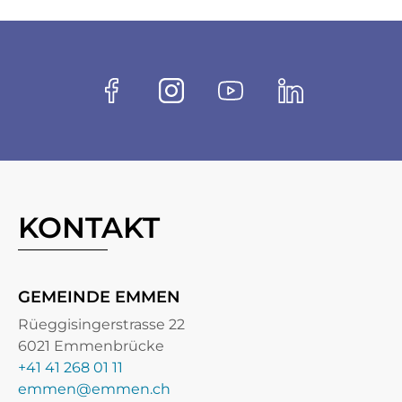
Fussbereich
Socials
Facebook
Instagram
Youtube
Linkedin
KONTAKT
GEMEINDE EMMEN
Rüeggisingerstrasse 22
6021 Emmenbrücke
+41 41 268 01 11
emmen@emmen.ch