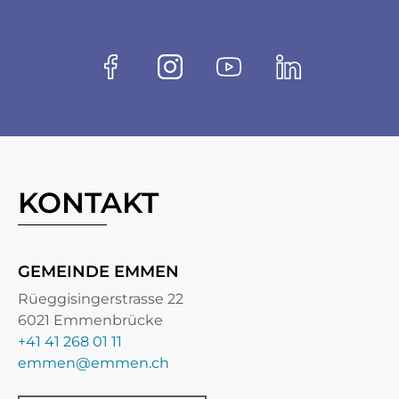
Fussbereich
Socials
Facebook
Instagram
Youtube
Linkedin
KONTAKT
GEMEINDE EMMEN
Rüeggisingerstrasse 22
6021 Emmenbrücke
+41 41 268 01 11
emmen@emmen.ch