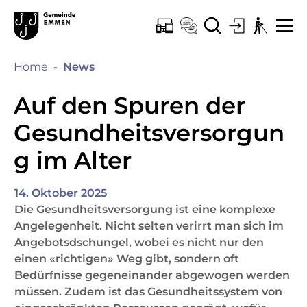
Kopfzeile
Hauptinhalt
Hauptnavigation
zur Startseite
Direkt zur Hauptnavigation
Direkt zum Inhalt
Direkt zur Suche
Direkt zum Stichwortverzeichnis
Emmen
ONLINE-SCHALTER
KONTAKT
SUCHE
LOGIN
BARRIEREF
ME
(ausgewählt)
Home
News
Auf den Spuren der
Gesundheitsversorgun
g im Alter
14. Oktober 2025
Die Gesundheitsversorgung ist eine komplexe
Angelegenheit. Nicht selten verirrt man sich im
Angebotsdschungel, wobei es nicht nur den
einen «richtigen» Weg gibt, sondern oft
Bedürfnisse gegeneinander abgewogen werden
müssen. Zudem ist das Gesundheitssystem von