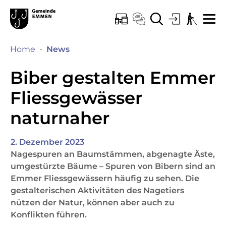
Kopfzeile
Hauptinhalt
Hauptnavigation
zur Startseite
Direkt zur Hauptnavigation
Direkt zum Inhalt
Direkt zur Suche
Direkt zum Stichwortverzeichnis
Emmen
ONLINE-SCHALTER
KONTAKT
SUCHE
LOGIN
BARRIEREF
ME
(ausgewählt)
Home
News
Biber gestalten Emmer
Fliessgewässer
naturnaher
2. Dezember 2023
Nagespuren an Baumstämmen, abgenagte Äste,
umgestürzte Bäume – Spuren von Bibern sind an
Emmer Fliessgewässern häufig zu sehen. Die
gestalterischen Aktivitäten des Nagetiers
nützen der Natur, können aber auch zu
Konflikten führen.