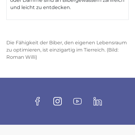
oder Dämme sind an Bibergewässern zahlreich
und leicht zu entdecken.
Die Fähigkeit der Biber, den eigenen Lebensraum
zu optimieren, ist einzigartig im Tierreich. (Bild:
Roman Willi)
Fussbereich
Socials
Facebook
Instagram
Youtube
Linkedin