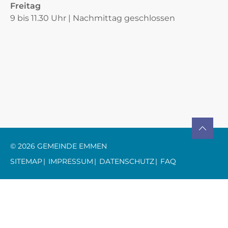
Freitag
9 bis 11.30 Uhr | Nachmittag geschlossen
Verschiedene Informationen
TO TOP
© 2026 GEMEINDE EMMEN
TOOLBAR
SITEMAP
IMPRESSUM
DATENSCHUTZ
FAQ