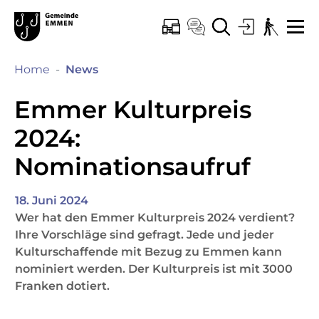
Kopfzeile
Hauptinhalt
Hauptnavigation
zur Startseite
Direkt zur Hauptnavigation
Direkt zum Inhalt
Direkt zur Suche
Direkt zum Stichwortverzeichnis
Emmen
ONLINE-SCHALTER
KONTAKT
SUCHE
LOGIN
BARRIEREF
ME
(ausgewählt)
Home
News
Emmer Kulturpreis
2024:
Nominationsaufruf
18. Juni 2024
Wer hat den Emmer Kulturpreis 2024 verdient?
Ihre Vorschläge sind gefragt. Jede und jeder
Kulturschaffende mit Bezug zu Emmen kann
nominiert werden. Der Kulturpreis ist mit 3000
Franken dotiert.