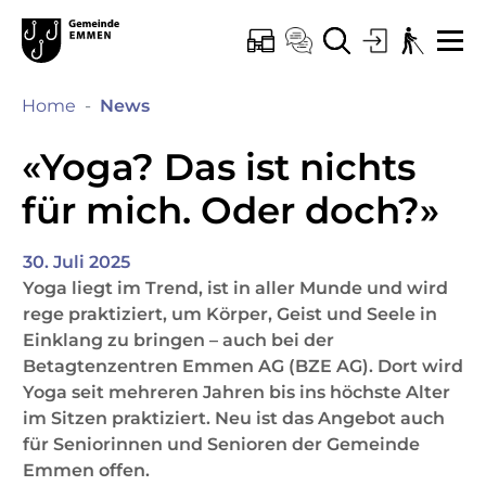
Kopfzeile
Hauptinhalt
Hauptnavigation
zur Startseite
Direkt zur Hauptnavigation
Direkt zum Inhalt
Direkt zur Suche
Direkt zum Stichwortverzeichnis
Emmen
ONLINE-SCHALTER
KONTAKT
SUCHE
LOGIN
BARRIEREF
ME
(ausgewählt)
Home
News
«Yoga? Das ist nichts
für mich. Oder doch?»
30. Juli 2025
Yoga liegt im Trend, ist in aller Munde und wird
rege praktiziert, um Körper, Geist und Seele in
Einklang zu bringen – auch bei der
Betagtenzentren Emmen AG (BZE AG). Dort wird
Yoga seit mehreren Jahren bis ins höchste Alter
im Sitzen praktiziert. Neu ist das Angebot auch
für Seniorinnen und Senioren der Gemeinde
Emmen offen.