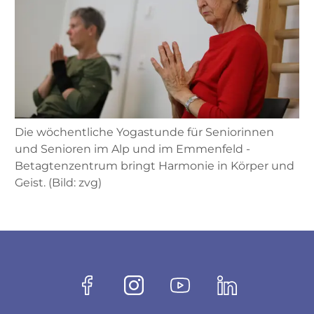
Die wöchentliche Yogastunde für Seniorinnen
und Senioren im Alp und im Emmenfeld ­
Betagtenzentrum bringt Harmonie in Körper und
Geist. (Bild: zvg)
Fussbereich
Socials
Facebook
Instagram
Youtube
Linkedin