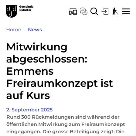
Kopfzeile
Hauptinhalt
Hauptnavigation
zur Startseite
Direkt zur Hauptnavigation
Direkt zum Inhalt
Direkt zur Suche
Direkt zum Stichwortverzeichnis
Emmen
ONLINE-SCHALTER
KONTAKT
SUCHE
LOGIN
BARRIEREF
ME
(ausgewählt)
Home
News
Mitwirkung
abgeschlossen:
Emmens
Freiraumkonzept ist
auf Kurs
2. September 2025
Rund 300 Rückmeldungen sind während der
öffentlichen Mitwirkung zum Freiraumkonzept
eingegangen. Die grosse Beteiligung zeigt: Die