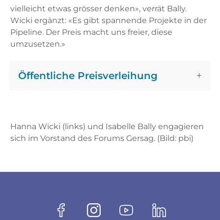
vielleicht etwas grösser denken», verrät Bally.
Wicki ergänzt: «Es gibt spannende Projekte in der
Pipeline. Der Preis macht uns freier, diese
umzusetzen.»
Öffentliche Preisverleihung
Hanna Wicki (links) und Isabelle Bally engagieren
sich im Vorstand des Forums Gersag. (Bild: pbi)
Fussbereich
Socials
Facebook
Instagram
Youtube
Linkedin