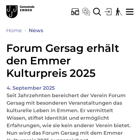
Kopfzeile
Hauptinhalt
Hauptnavigation
zur Startseite
Direkt zur Hauptnavigation
Direkt zum Inhalt
Direkt zur Suche
Direkt zum Stichwortverzeichnis
Emmen
ONLINE-SCHALTER
KONTAKT
SUCHE
LOGIN
BARRIEREF
ME
(ausgewählt)
Home
News
Forum Gersag erhält
den Emmer
Kulturpreis 2025
4. September 2025
Seit Jahrzehnten bereichert der Verein Forum
Gersag mit besonderen Veranstaltungen das
kulturelle Leben in Emmen. Er vermittelt
Wissen, stiftet Identität und ermöglicht
Erfahrungen, wie sie kein anderer Verein bietet.
Nun wird das Forum Gersag mit dem Emmer