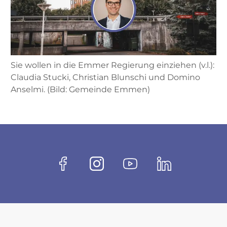
Sie wollen in die Emmer Regierung einziehen (v.l.):
Claudia Stucki, Christian Blunschi und Domino
Anselmi. (Bild: Gemeinde Emmen)
Fussbereich
Socials
Facebook
Instagram
Youtube
Linkedin