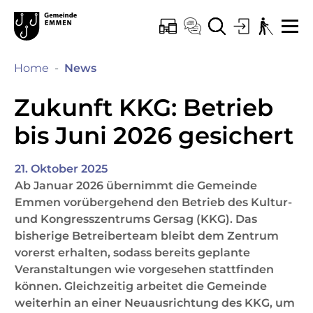
Kopfzeile
Hauptinhalt
Hauptnavigation
zur Startseite
Direkt zur Hauptnavigation
Direkt zum Inhalt
Direkt zur Suche
Direkt zum Stichwortverzeichnis
Emmen
ONLINE-SCHALTER
KONTAKT
SUCHE
LOGIN
BARRIEREF
ME
(ausgewählt)
Home
News
Zukunft KKG: Betrieb
bis Juni 2026 gesichert
21. Oktober 2025
Ab Januar 2026 übernimmt die Gemeinde
Emmen vorübergehend den Betrieb des Kultur-
und Kongresszentrums Gersag (KKG). Das
bisherige Betreiberteam bleibt dem Zentrum
vorerst erhalten, sodass bereits geplante
Veranstaltungen wie vorgesehen stattfinden
können. Gleichzeitig arbeitet die Gemeinde
weiterhin an einer Neuausrichtung des KKG, um