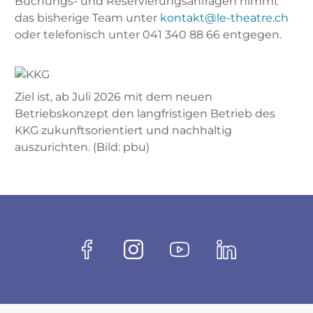
Buchungs- und Reservierungsanfragen nimmt
das bisherige Team unter
kontakt@le-theatre.ch
oder telefonisch unter 041 340 88 66 entgegen.
Ziel ist, ab Juli 2026 mit dem neuen
Betriebskonzept den langfristigen Betrieb des
KKG zukunftsorientiert und nachhaltig
auszurichten. (Bild: pbu)
Fussbereich
Socials
Facebook
Instagram
Youtube
Linkedin