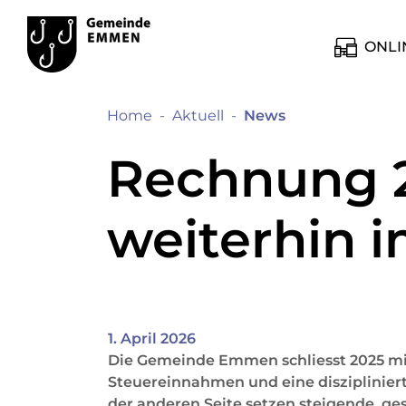
Kopfzeile
Hauptinhalt
zur Startseite
Direkt zur Hauptnavigation
Direkt zum Inhalt
Direkt zur Suche
Direkt zum Stichwortverzeichnis
Emmen
Hauptnavig
ONLI
(ausgewählt)
Home
Aktuell
News
Rechnung 
weiterhin i
1. April 2026
Die Gemeinde Emmen schliesst 2025 mi
Steuereinnahmen und eine diszipliniert
der anderen Seite setzen steigende, 