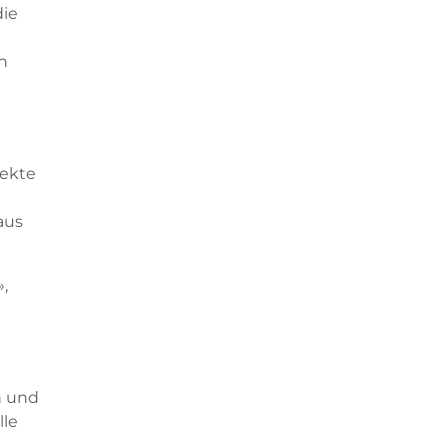
die
n
fekte
aus
»,
n und
lle