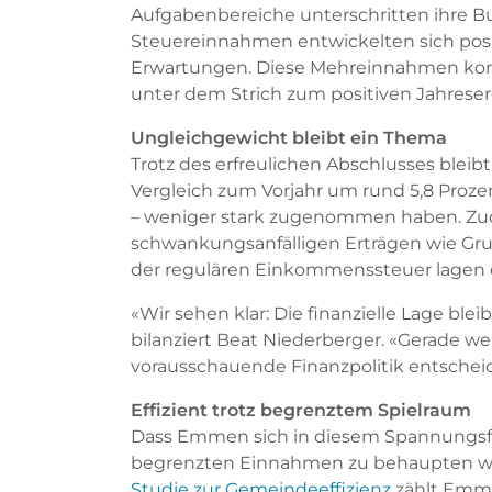
Aufgabenbereiche unterschritten ihre B
Steuereinnahmen entwickelten sich posi
Erwartungen. Diese Mehreinnahmen kon
unter dem Strich zum positiven Jahreser
Ungleichgewicht bleibt ein Thema
Trotz des erfreulichen Abschlusses blei
Vergleich zum Vorjahr um rund 5,8 Proz
– weniger stark zugenommen haben. Z
schwankungsanfälligen Erträgen wie Gr
der regulären Einkommenssteuer lagen 
«Wir sehen klar: Die finanzielle Lage ble
bilanziert Beat Niederberger. «Gerade wei
vorausschauende Finanzpolitik entschei
Effizient trotz begrenztem Spielraum
Dass Emmen sich in diesem Spannungsfe
begrenzten Einnahmen zu behaupten weis
Studie zur Gemeindeeffizienz
zählt Emme