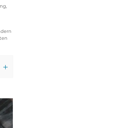
ng,
ndern
äten