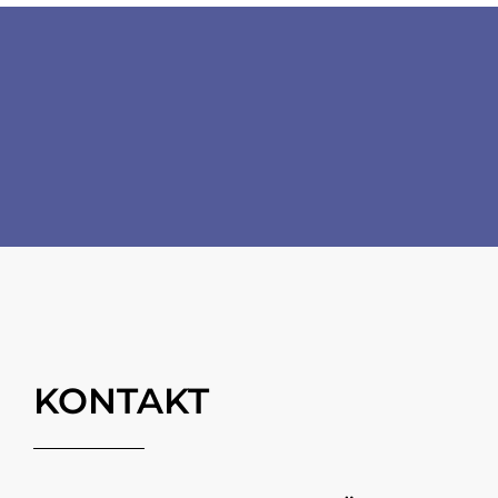
Fussbereich
Socials
KONTAKT