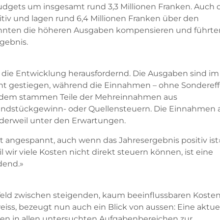
udgets um insgesamt rund 3,3 Millionen Franken. Auch 
tiv und lagen rund 6,4 Millionen Franken über den
nten die höheren Ausgaben kompensieren und führte
gebnis.
bt die Entwicklung herausfordernd. Die Ausgaben sind im
ent gestiegen, während die Einnahmen – ohne Sonderef
udem stammen Teile der Mehreinnahmen aus
undstückgewinn- oder Quellensteuern. Die Einnahmen 
derweil unter den Erwartungen.
ibt angespannt, auch wenn das Jahresergebnis positiv ist
l wir viele Kosten nicht direkt steuern können, ist eine
dend.»
ld zwischen steigenden, kaum beeinflussbaren Koste
s, bezeugt nun auch ein Blick von aussen: Eine aktue
n in allen untersuchten Aufgabenbereichen zur