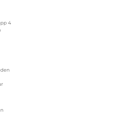
app 4
n
 den
ur
en