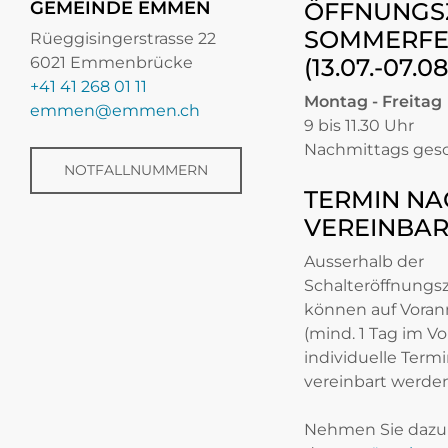
GEMEINDE EMMEN
ÖFFNUNGS
SOMMERFE
Rüeggisingerstrasse 22
6021 Emmenbrücke
(13.07.-07.0
+41 41 268 01 11
Montag - Freitag
emmen@emmen.ch
9 bis 11.30 Uhr
Nachmittags ges
NOTFALLNUMMERN
TERMIN NA
VEREINBA
Ausserhalb der
Schalteröffnungs
können auf Vora
(mind. 1 Tag im Vo
individuelle Term
vereinbart werden
Nehmen Sie dazu 