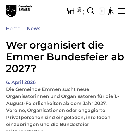
Kopfzeile
Hauptinhalt
Hauptnavigation
zur Startseite
Direkt zur Hauptnavigation
Direkt zum Inhalt
Direkt zur Suche
Direkt zum Stichwortverzeichnis
Emmen
ONLINE-SCHALTER
KONTAKT
SUCHE
LOGIN
BARRIEREF
ME
(ausgewählt)
Home
News
Wer organisiert die
Emmer Bundesfeier ab
2027?
6. April 2026
Die Gemeinde Emmen sucht neue
Organisatorinnen und Organisatoren für die 1.-
August-Feierlichkeiten ab dem Jahr 2027.
Vereine, Organisationen oder engagierte
Privatpersonen sind eingeladen, ihre Ideen
einzubringen und die Bundesfeier