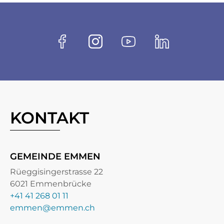
Fussbereich
Socials
Facebook
Instagram
Youtube
Linkedin
KONTAKT
GEMEINDE EMMEN
Rüeggisingerstrasse 22
6021 Emmenbrücke
+41 41 268 01 11
emmen@emmen.ch