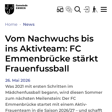
Kopfzeile
Hauptinhalt
Hauptnavigation
zur Startseite
Direkt zur Hauptnavigation
Direkt zum Inhalt
Direkt zur Suche
Direkt zum Stichwortverzeichnis
Emmen
ONLINE-SCHALTER
KONTAKT
SUCHE
LOGIN
BARRIEREF
ME
(ausgewählt)
Home
News
Vom Nachwuchs bis
ins Aktivteam: FC
Emmenbrücke stärkt
Frauenfussball
26. Mai 2026
Was 2021 mit ersten Schritten im
Mädchenfussball begann, wird diesen Sommer
zum nächsten Meilenstein: Der FC
Emmenbrücke startet mit einem Aktiv-
Frauenteam in die Saison 2026/27 – und schafft