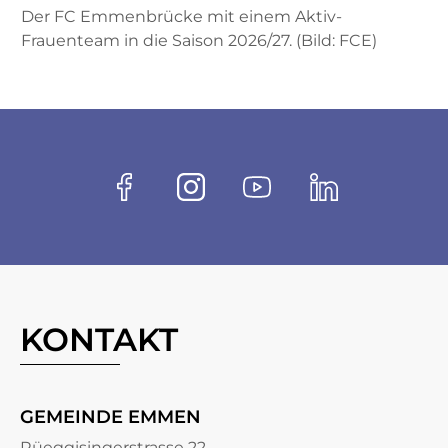
Der FC Emmenbrücke mit einem Aktiv-
Frauenteam in die Saison 2026/27. (Bild: FCE)
Fussbereich
Socials
Facebook
Instagram
Youtube
Linkedin
KONTAKT
GEMEINDE EMMEN
Rüeggisingerstrasse 22