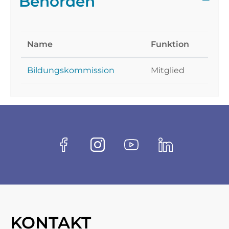
Behörden
Name
Funktion
Bildungskommission
Mitglied
Fussbereich
Socials
Facebook
Instagram
Youtube
Linkedin
KONTAKT