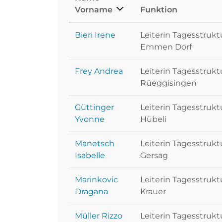
Vorname
Funktion
Bieri Irene
Leiterin Tagesstruk
Emmen Dorf
Frey Andrea
Leiterin Tagesstruk
Rüeggisingen
Güttinger
Leiterin Tagesstruk
Yvonne
Hübeli
Manetsch
Leiterin Tagesstruk
Isabelle
Gersag
Marinkovic
Leiterin Tagesstruk
Dragana
Krauer
Müller Rizzo
Leiterin Tagesstrukt