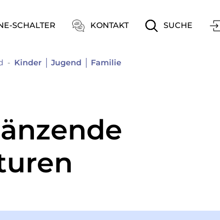
ation
NE-SCHALTER
KONTAKT
SUCHE
(ausgewählt)
d
Kinder │ Jugend │ Familie
gänzende
turen