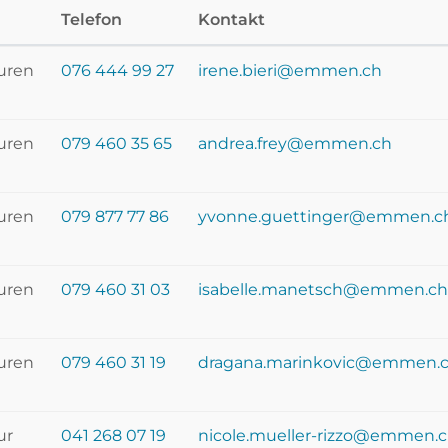
Telefon
Kontakt
turen
076 444 99 27
irene.bieri@emmen.ch
turen
079 460 35 65
andrea.frey@emmen.ch
turen
079 877 77 86
yvonne.guettinger@emmen.c
turen
079 460 31 03
isabelle.manetsch@emmen.ch
turen
079 460 31 19
dragana.marinkovic@emmen.
ur
041 268 07 19
nicole.mueller-rizzo@emmen.