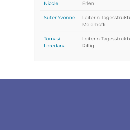
Nicole
Erlen
Suter Yvonne
Leiterin Tagesstruk
Meierhöfli
Tomasi
Leiterin Tagesstruk
Loredana
Riffig
Fussbereich
Socials