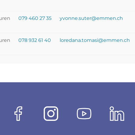
turen
079 460 27 35
yvonne.suter@emmen.ch
turen
078 932 61 40
loredana.tomasi@emmen.ch
Facebook
Instagram
Youtube
Link