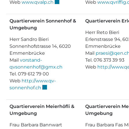
Externer Link wird in einem neu
Web
www.qvalp.ch
Web
www.qvriffig.
Quartierverein Sonnenhof &
Quartierverein Er
Umgebung
Herr Reto Bieri
Herr Sandro Bieri
Erlenstrasse 94, 6
Sonnenhofstrasse 14, 6020
Emmenbrücke
Emmenbrücke
Mail
praesi@qen.c
Mail
vorstand-
Tel. 076 373 39 93
qvsonnenhof@gmx.ch
Web
http://www.q
Tel. 079 612 79 00
Web
http://www.qv-
Externer Link wird in einem neuen Fen
sonnenhof.ch
Quartierverein Meierhöfli &
Quartierverein Mei
Umgebung
Umgebung
Frau Barbara Bannwart
Frau Barbara Fas M