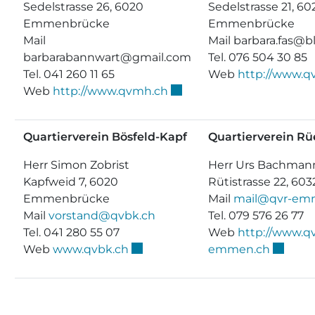
Sedelstrasse 26, 6020
Sedelstrasse 21, 60
Emmenbrücke
Emmenbrücke
Mail
Mail barbara.fas@b
barbarabannwart@gmail.com
Tel. 076 504 30 85
Tel. 041 260 11 65
Web
http://www.q
Externer Link wird in ein
Web
http://www.qvmh.ch
Quartierverein Bösfeld-Kapf
Quartierverein R
Herr Simon Zobrist
Herr Urs Bachman
Kapfweid 7, 6020
Rütistrasse 22, 6
Emmenbrücke
Mail
mail@qvr-em
Mail
vorstand@qvbk.ch
Tel. 079 576 26 77
Tel. 041 280 55 07
Web
http://www.qv
Externer Link wird in einem neue
Externe
Web
www.qvbk.ch
emmen.ch