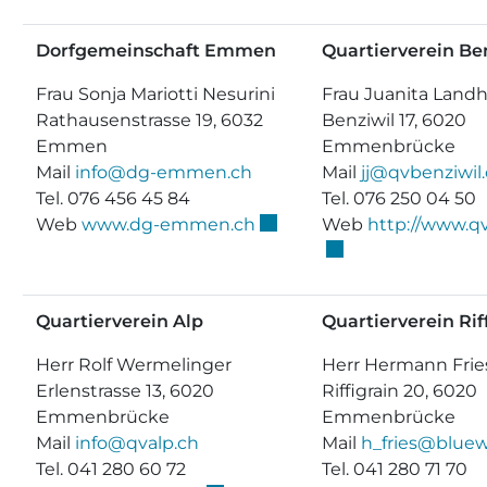
Dorfgemeinschaft Emmen
Quartierverein Be
Frau Sonja Mariotti Nesurini
Frau Juanita Land
Rathausenstrasse 19, 6032
Benziwil 17, 6020
Emmen
Emmenbrücke
Mail
info@dg-emmen.ch
Mail
jj@qvbenziwil
Tel. 076 456 45 84
Tel. 076 250 04 50
Externer Link wird in ein
Web
www.dg-emmen.ch
Web
http://www.qv
Quartierverein Alp
Quartierverein Rif
Herr Rolf Wermelinger
Herr Hermann Frie
Erlenstrasse 13, 6020
Riffigrain 20, 6020
Emmenbrücke
Emmenbrücke
Mail
info@qvalp.ch
Mail
h_fries@bluew
Tel. 041 280 60 72
Tel. 041 280 71 70