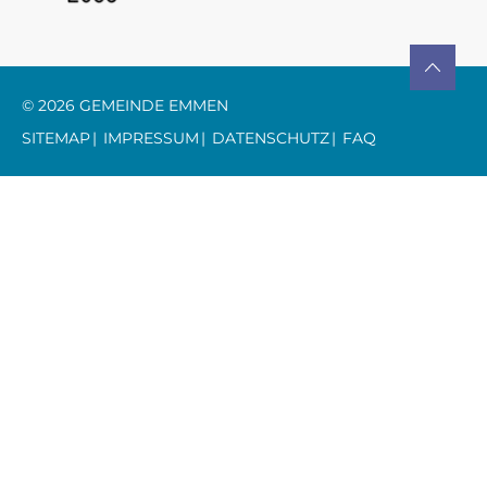
TO TOP
© 2026 GEMEINDE EMMEN
TOOLBAR
SITEMAP
IMPRESSUM
DATENSCHUTZ
FAQ