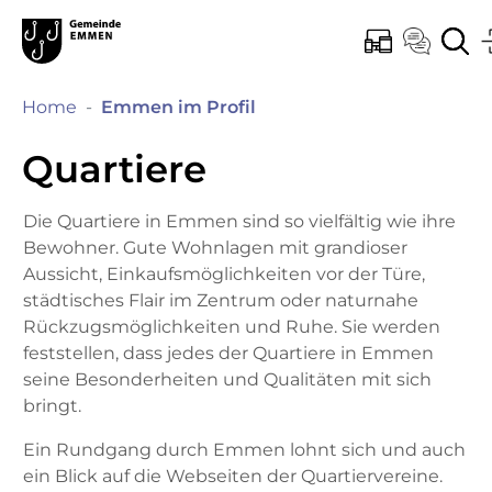
Kopfzeile
Hauptinhalt
Hauptnavigation
zur Startseite
Direkt zur Hauptnavigation
Direkt zum Inhalt
Direkt zur Suche
Direkt zum Stichwortverzeichnis
Emmen
ONLINE-SCHALT
KONTAK
SU
(ausgewählt)
Home
Emmen im Profil
Quartiere
Die Quartiere in Emmen sind so vielfältig wie ihre
Bewohner. Gute Wohnlagen mit grandioser
Aussicht, Einkaufsmöglichkeiten vor der Türe,
städtisches Flair im Zentrum oder naturnahe
Rückzugsmöglichkeiten und Ruhe. Sie werden
feststellen, dass jedes der Quartiere in Emmen
seine Besonderheiten und Qualitäten mit sich
bringt.
Ein Rundgang durch Emmen lohnt sich und auch
ein Blick auf die Webseiten der Quartiervereine.