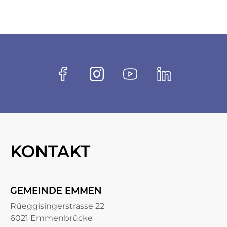
Fussbereich
Socials
Facebook
Instagram
Youtube
Linkedin
KONTAKT
GEMEINDE EMMEN
Rüeggisingerstrasse 22
6021 Emmenbrücke