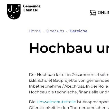
Kopfzeile
Hauptinhalt
zur Startseite
Direkt zur Hauptnavigation
Direkt zum Inhalt
Direkt zur Suche
Direkt zum Stichwortverzeichnis
Emmen
Hauptnavig
ONLI
(ausgewäh
Home
Über uns
Bereiche
Hochbau u
Der Hochbau leitet in Zusammenarbeit 
(z.B. Schule) Bauprojekte von gemeinde
Inbetriebnahme / Abschluss. In der Rolle 
Hochbau die technische, finanzielle und
Die
Umweltschutzstelle
ist Ansprechpart
Öffentlichkeit in den Themenbereichen U