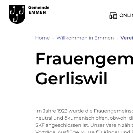
Kopfzeile
Hauptinhalt
zur Startseite
Direkt zur Hauptnavigation
Direkt zum Inhalt
Direkt zur Suche
Direkt zum Stichwortverzeichnis
Emmen
Hauptnavig
ONLI
Home
Willkommen in Emmen
Vere
Frauengem
Gerliswil
Im Jahre 1923 wurde die Frauengemeinschaf
neutral und ökumenisch offen, obwohl di
SKF angeschlossen ist. Unser Verein zähl
Vorträge, Ausflüge, Kurse für Kinder un