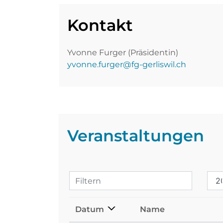
Kontakt
Yvonne Furger (Präsidentin)
yvonne.furger@fg-gerliswil.ch
Veranstaltungen
Filtern
Datum
Name