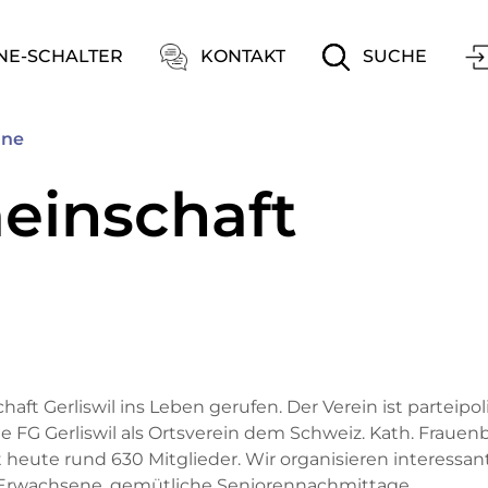
ation
NE-SCHALTER
KONTAKT
SUCHE
(ausgewählt)
ine
einschaft
t Gerliswil ins Leben gerufen. Der Verein ist parteipol
e FG Gerliswil als Ortsverein dem Schweiz. Kath. Fraue
t heute rund 630 Mitglieder. Wir organisieren interessan
d Erwachsene, gemütliche Seniorennachmittage,