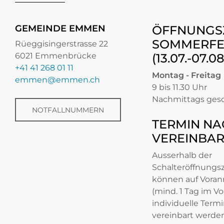
GEMEINDE EMMEN
ÖFFNUNGS
SOMMERFE
Rüeggisingerstrasse 22
6021 Emmenbrücke
(13.07.-07.0
+41 41 268 01 11
Montag - Freitag
emmen@emmen.ch
9 bis 11.30 Uhr
Nachmittags ges
NOTFALLNUMMERN
TERMIN NA
VEREINBA
Ausserhalb der
Schalteröffnungs
können auf Vora
(mind. 1 Tag im Vo
individuelle Term
vereinbart werden