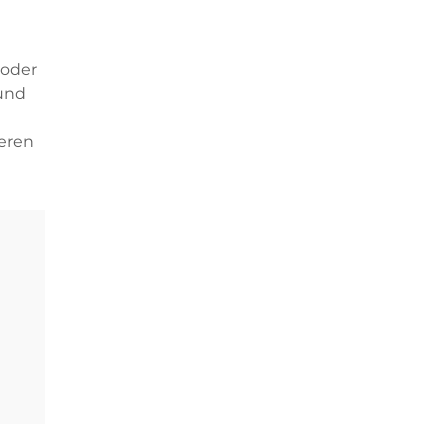
 oder
 und
ieren