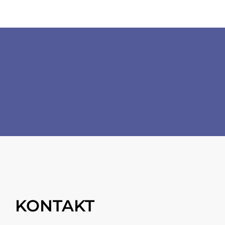
Fussbereich
Socials
KONTAKT