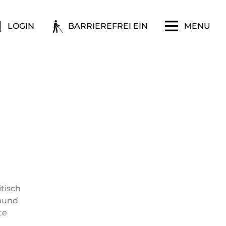
LOGIN
BARRIEREFREI EIN
MENU
itisch
nbund
te